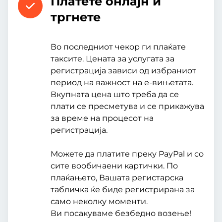
Платете онлајн и
тргнете
Во последниот чекор ги плаќате
таксите. Цената за услугата за
регистрација зависи од избраниот
период на важност на е-вињетата.
Вкупната цена што треба да се
плати се пресметува и се прикажува
за време на процесот на
регистрација.
Можете да платите преку PayPal и со
сите вообичаени картички. По
плаќањето, Вашата регистарска
табличка ќе биде регистрирана за
само неколку моменти.
Ви посакуваме безбедно возење!