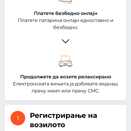
Платете безбедно онлајн
Платете патарина онлајн едноставно и
безбедно.
Продолжете да возите релаксирано
Електронската вињета ја добивате веднаш
преку меил или преку СМС.
Регистрирање на
1
возилото