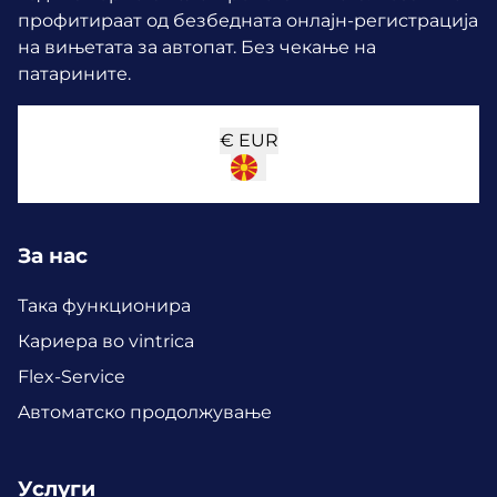
профитираат од безбедната онлајн-регистрација
на вињетата за автопат. Без чекање на
патарините.
€
EUR
За нас
Така функционира
Кариера во vintrica
Flex-Service
Aвтоматско продолжување
Услуги