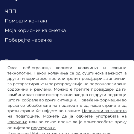
ЧПП
Помош и контакт
Mоја корисничка сметка
Побарајте нарачка
Facebook
Instagram
Оваа веб-страница користи колачиња и слични
технологии. Некои колачиња се од суштинска важност, а
други ги користиме ние или трети провајдери за анализи,
за ретаргетирање и за репродукција на персонализирани
содржини и реклами. Можно е третите провајдери да ги
комбинираат овие информации заедно со други податоци
што ги собрале во други ситуации. Повеќе информации во
врска со обработката на податоците од наша страна и од
трети страни ќе најдете во нашите
Напомени за заштита
на податоците
. Можете да ја одбиете употребата на
колачиња
или во секое време да ја приспособите преку
Општи услови и правила / Право на откажување
опцијата за
подесување
.
Импресум
|
Изјава за заштита на личните податоци