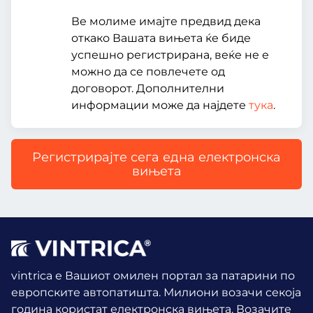
Ве молиме имајте предвид дека
откако Вашата вињета ќе биде
успешно регистрирана, веќе не е
можно да се повлечете од
договорот. Дополнителни
информации може да најдете
тука
.
Регистрирајте сега една електронска
вињета
vintrica е Вашиот омилен портал за патарини по
европските автопатишта. Милиони возачи секоја
година користат електронска вињета.
Возачите