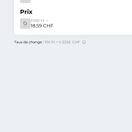
Prix
5'590 Ft =
18.59 CHF
Taux de change :
100 Ft = 0.3326 CHF