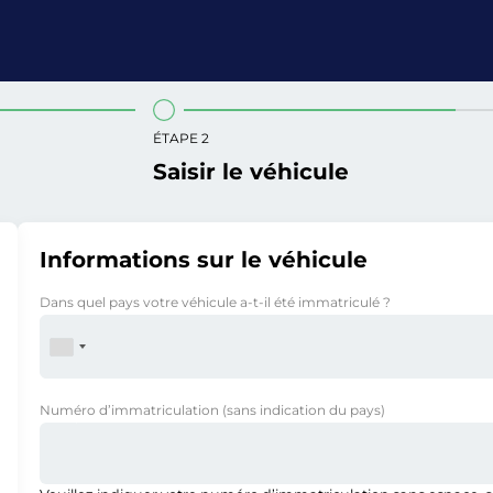
ÉTAPE 2
Saisir le véhicule
Informations sur le véhicule
Dans quel pays votre véhicule a-t-il été immatriculé ?
Numéro d’immatriculation
(sans indication du pays)