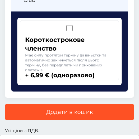
Club
Короткострокове
членство
Має силу протягом терміну дії віньєтки та
автоматично закінчується після цього
терміну, без передплати чи прихованих
платежів.
+ 6,99 € (одноразово)
Додати в кошик
Усі ціни з ПДВ.