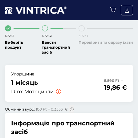
КРОК 1
КРОК 2
КРОК 3
Виберіть
Ввести
Перевірити та одразу їхати
продукт
транспортний
засіб
Угорщина
5.590 Ft =
1 місяць
19,86 €
D1m:
Мотоцикли
Обмінний курс:
100 Ft = 0,3553 €
Інформація про транспортний
засіб