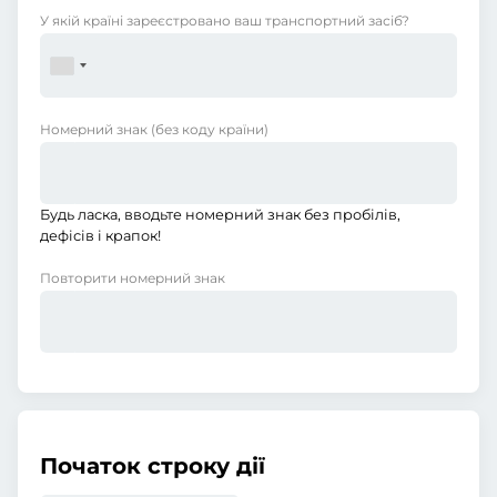
У якій країні зареєстровано ваш транспортний засіб?
Номерний знак
(без коду країни)
Будь ласка, вводьте номерний знак без пробілів,
дефісів і крапок!
Повторити номерний знак
Початок строку дії