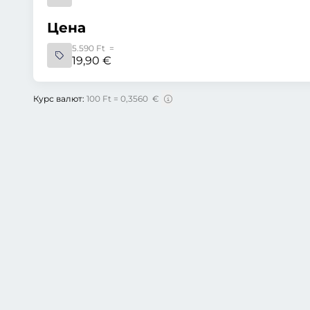
Цена
5.590 Ft =
19,90 €
Курс валют:
100 Ft = 0,3560 €