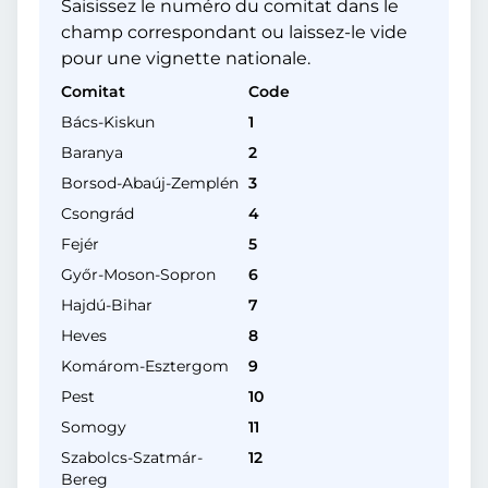
Saisissez le numéro du comitat dans le
champ correspondant ou laissez-le vide
pour une vignette nationale.
Comitat
Code
Bács-Kiskun
1
Baranya
2
Borsod-Abaúj-Zemplén
3
Csongrád
4
Fejér
5
Győr-Moson-Sopron
6
Hajdú-Bihar
7
Heves
8
Komárom-Esztergom
9
Pest
10
Somogy
11
Szabolcs-Szatmár-
12
Bereg