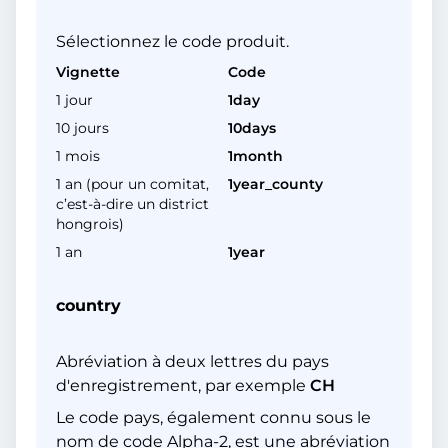
Sélectionnez le code produit.
Vignette
Code
1 jour
1day
10 jours
10days
1 mois
1month
1 an (pour un comitat,
1year_county
c’est-à-dire un district
hongrois)
1 an
1year
country
Abréviation à deux lettres du pays
d'enregistrement, par exemple
CH
Le code pays, également connu sous le
nom de code Alpha-2, est une abréviation