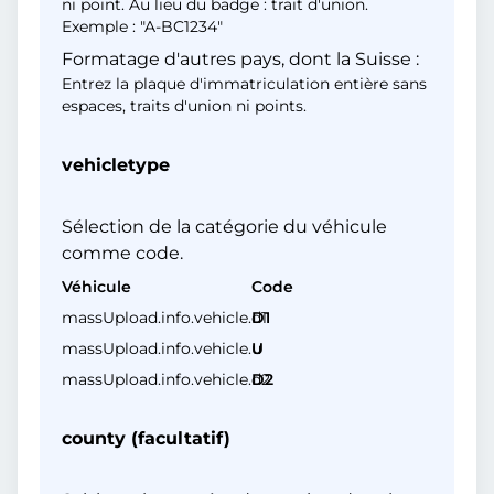
ni point. Au lieu du badge : trait d'union.
Exemple : "A-BC1234"
Formatage d'autres pays, dont la Suisse :
Entrez la plaque d'immatriculation entière sans
espaces, traits d'union ni points.
vehicletype
Sélection de la catégorie du véhicule
comme code.
Véhicule
Code
massUpload.info.vehicle.d1
D1
massUpload.info.vehicle.u
U
massUpload.info.vehicle.d2
D2
county (facultatif)