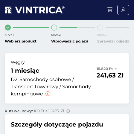
KROK 1
KROK 2
KROK 3
Wybierz produkt
Wprowadzić pojazd
Sprawdź i odjedź
Węgry
15.820 Ft =
1 miesiąc
241,63 Zł
D2:
Samochody osobowe /
Transport towarowy / Samochody
kempingowe
Kurs walutowy:
100 Ft = 1,5273 Zł
Szczegóły dotyczące pojazdu