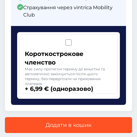
Страхування через vintrica Mobility
Club
Короткострокове
членство
Має силу протягом терміну дії віньєтки та
автоматично закінчується після цього
терміну, без передплати чи прихованих
платежів.
+ 6,99 € (одноразово)
Додати в кошик