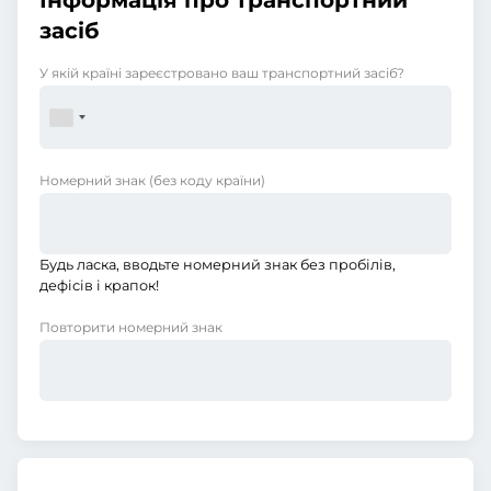
Інформація про транспортний
засіб
У якій країні зареєстровано ваш транспортний засіб?
Номерний знак
(без коду країни)
Будь ласка, вводьте номерний знак без пробілів,
дефісів і крапок!
Повторити номерний знак