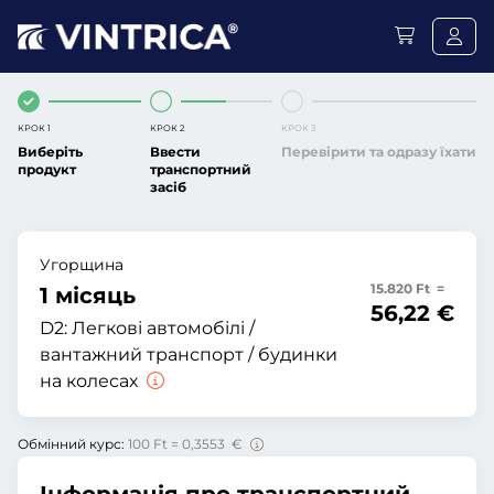
КРОК 1
КРОК 2
КРОК 3
Виберіть
Ввести
Перевірити та одразу їхати
продукт
транспортний
засіб
Угорщина
15.820 Ft =
1 місяць
56,22 €
D2:
Легкові автомобілі /
вантажний транспорт / будинки
на колесах
Обмінний курс:
100 Ft = 0,3553 €