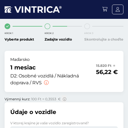
KROK 1
KROK 2
KROK 3
Vyberte produkt
Zadajte vozidlo
Skontrolujte a choďte
Maďarsko
15.820 Ft =
1 mesiac
56,22 €
D2:
Osobné vozidlá / Nákladná
doprava / RVS
Výmenný kurz:
100 Ft = 0,3553 €
Údaje o vozidle
V ktorej krajine je vaše vozidlo zaregistrované?