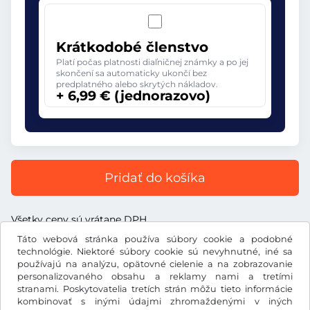
Krátkodobé členstvo
Platí počas platnosti diaľničnej známky a po jej
skončení sa automaticky ukončí bez
predplatného alebo skrytých nákladov.
+ 6,99 € (jednorazovo)
Pridať do košíka
Všetky ceny sú vrátane DPH.
Táto webová stránka používa súbory cookie a podobné
technológie. Niektoré súbory cookie sú nevyhnutné, iné sa
používajú na analýzu, opätovné cielenie a na zobrazovanie
personalizovaného obsahu a reklamy nami a tretími
€
stranami. Poskytovatelia tretích strán môžu tieto informácie
EUR
kombinovať s inými údajmi zhromaždenými v iných