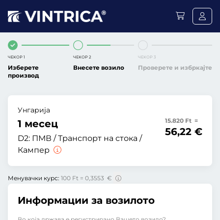
ЧЕКОР 1
ЧЕКОР 2
ЧЕКОР 3
Изберете
Внесете возило
Проверете и избркајте
производ
Унгарија
15.820 Ft =
1 месец
56,22 €
D2:
ПМВ / Транспорт на стока /
Кампер
Менувачки курс:
100 Ft = 0,3553 €
Информации за возилото
Во која држава е регистрирано Вашето возило?