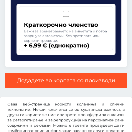
Краткорочно членство
Важи за времетраењето на вињетата и потоа
завршува автоматски, без претплата или
скриени трошоци.
+ 6,99 € (еднократно)
Додадете во корпата со производи
Сите цени со вклучен законски ДДВ.
Оваа веб-страница користи колачиња и слични
технологии. Некои колачиња се од суштинска важност, а
други ги користиме ние или трети провајдери за анализи,
за ретаргетирање и за репродукција на персонализирани
содржини и реклами. Можно е третите провајдери да ги
€
EUR
комбинираат овие информации заедно со други податоци