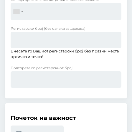
Регистарски број
(без ознака за држава)
Внесете го Вашиот регистарски број без празни места,
цртичка и точка!
Повторете го регистарскиот број
Почеток на важност