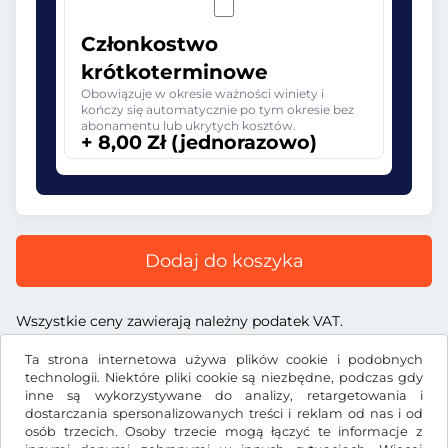
Członkostwo
krótkoterminowe
Obowiązuje w okresie ważności winiety i
kończy się automatycznie po tym okresie bez
abonamentu lub ukrytych kosztów.
+ 8,00 Zł (jednorazowo)
Dodaj do koszyka
Wszystkie ceny zawierają należny podatek VAT.
Ta strona internetowa używa plików cookie i podobnych
technologii. Niektóre pliki cookie są niezbędne, podczas gdy
inne są wykorzystywane do analizy, retargetowania i
dostarczania spersonalizowanych treści i reklam od nas i od
Zł
PLN
osób trzecich. Osoby trzecie mogą łączyć te informacje z