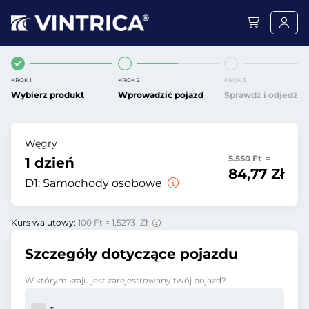
KROK 1
KROK 2
KROK 3
Wybierz produkt
Wprowadzić pojazd
Sprawdź i odjedź
Węgry
5.550 Ft =
1 dzień
84,77 Zł
D1:
Samochody osobowe
Kurs walutowy:
100 Ft = 1,5273 Zł
Szczegóły dotyczące pojazdu
W którym kraju jest zarejestrowany twój pojazd?