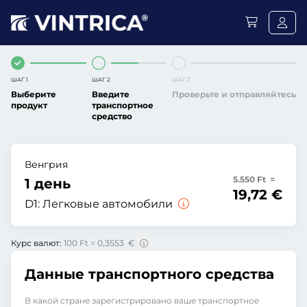
ШАГ 1
ШАГ 2
ШАГ 3
Выберите
Введите
Проверьте и отправляйтесь
продукт
транспортное
средство
Венгрия
5.550 Ft =
1 день
19,72 €
D1:
Легковые автомобили
Курс валют:
100 Ft = 0,3553 €
Данные транспортного средства
В какой стране зарегистрировано ваше транспортное