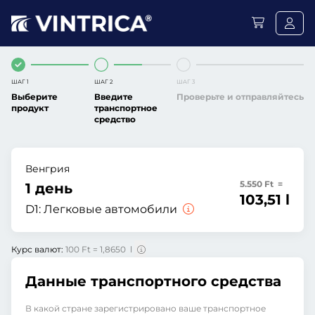
ШАГ 1
ШАГ 2
ШАГ 3
Выберите
Введите
Проверьте и отправляйтесь
продукт
транспортное
средство
Венгрия
5.550 Ft =
1 день
103,51 l
D1:
Легковые автомобили
Курс валют:
100 Ft = 1,8650 l
Данные транспортного средства
В какой стране зарегистрировано ваше транспортное