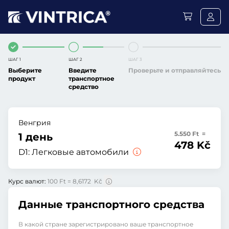
ШАГ 1
ШАГ 2
ШАГ 3
Выберите
Введите
Проверьте и отправляйтесь
продукт
транспортное
средство
Венгрия
5.550 Ft =
1 день
478 Kč
D1:
Легковые автомобили
Курс валют:
100 Ft = 8,6172 Kč
Данные транспортного средства
В какой стране зарегистрировано ваше транспортное