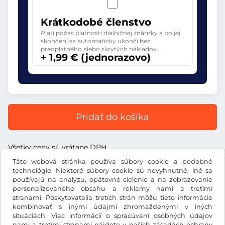
Krátkodobé členstvo
Platí počas platnosti diaľničnej známky a po jej
skončení sa automaticky ukončí bez
predplatného alebo skrytých nákladov.
+ 1,99 € (jednorazovo)
Pridať do košíka
Všetky ceny sú vrátane DPH.
Táto webová stránka používa súbory cookie a podobné
technológie. Niektoré súbory cookie sú nevyhnutné, iné sa
používajú na analýzu, opätovné cielenie a na zobrazovanie
personalizovaného obsahu a reklamy nami a tretími
€
stranami. Poskytovatelia tretích strán môžu tieto informácie
EUR
kombinovať s inými údajmi zhromaždenými v iných
situáciách. Viac informácií o spracúvaní osobných údajov
nami a tretími stranami nájdete v našich
zásadách ochrany