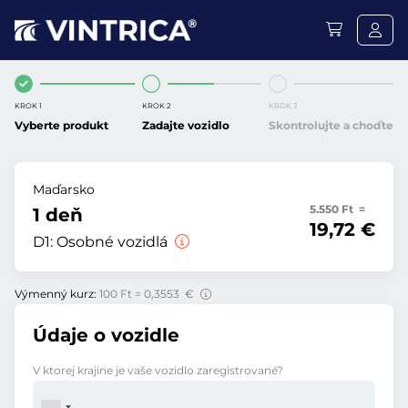
KROK 1
KROK 2
KROK 3
Vyberte produkt
Zadajte vozidlo
Skontrolujte a choďte
Maďarsko
5.550 Ft =
1 deň
19,72 €
D1:
Osobné vozidlá
Výmenný kurz:
100 Ft = 0,3553 €
Údaje o vozidle
V ktorej krajine je vaše vozidlo zaregistrované?