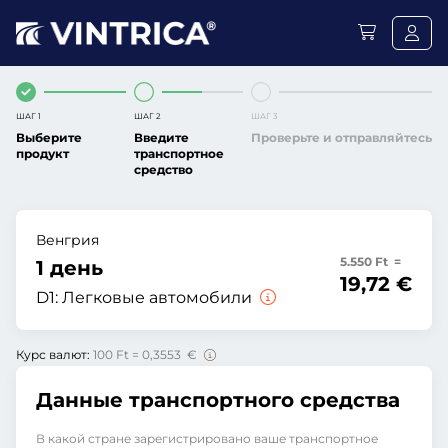
ШАГ 1
ШАГ 2
ШАГ 3
Выберите
Введите
Проверьте и отправляйтесь
продукт
транспортное
средство
Венгрия
5.550 Ft =
1 день
19,72 €
D1:
Легковые автомобили
Курс валют:
100 Ft = 0,3553 €
Данные транспортного средства
В какой стране зарегистрировано ваше транспортное