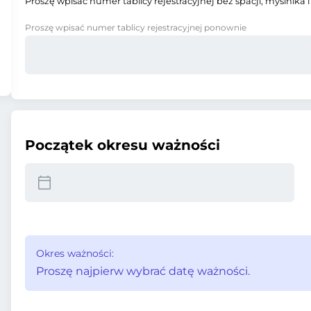
Proszę wpisać numer tablicy rejestracyjnej bez spacji, myślnika i
Proszę wpisać numer tablicy rejestracyjnej ponownie
Początek okresu ważności
Okres ważności:
Proszę najpierw wybrać datę ważności.