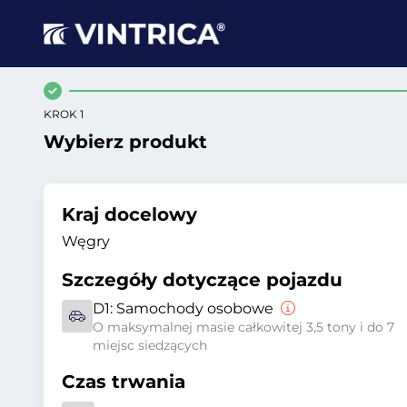
KROK 1
Wybierz produkt
Kraj docelowy
Węgry
Szczegóły dotyczące pojazdu
D1:
Samochody osobowe
O maksymalnej masie całkowitej 3,5 tony i do 7
miejsc siedzących
Czas trwania