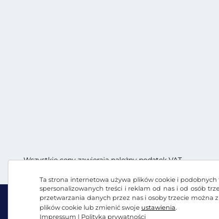
Wszystkie ceny zawierają należny podatek VAT.
Ta strona internetowa używa plików cookie i podobnych t
spersonalizowanych treści i reklam od nas i od osób tr
przetwarzania danych przez nas i osoby trzecie można 
plików cookie lub zmienić swoje
ustawienia
.
Impressum
|
Polityka prywatności