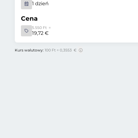
1 dzień
Cena
5.550 Ft =
19,72 €
Kurs walutowy:
100 Ft = 0,3553 €