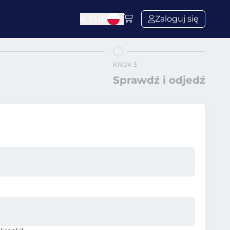
€
EUR
Zaloguj się
KROK 3
Sprawdź i odjedź