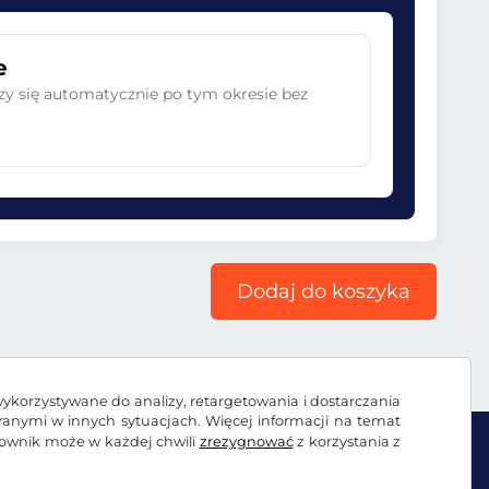
e
zy się automatycznie po tym okresie bez
Dodaj do koszyka
wykorzystywane do analizy, retargetowania i dostarczania
branymi w innych sytuacjach. Więcej informacji na temat
kownik może w każdej chwili
zrezygnować
z korzystania z