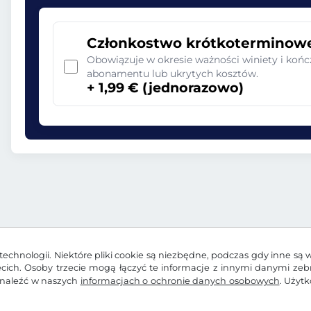
Członkostwo krótkoterminow
Obowiązuje w okresie ważności winiety i końc
abonamentu lub ukrytych kosztów.
+ 1,99 € (jednorazowo)
echnologii. Niektóre pliki cookie są niezbędne, podczas gdy inne są 
zecich. Osoby trzecie mogą łączyć te informacje z innymi danymi ze
znaleźć w naszych
informacjach o ochronie danych osobowych
. Użyt