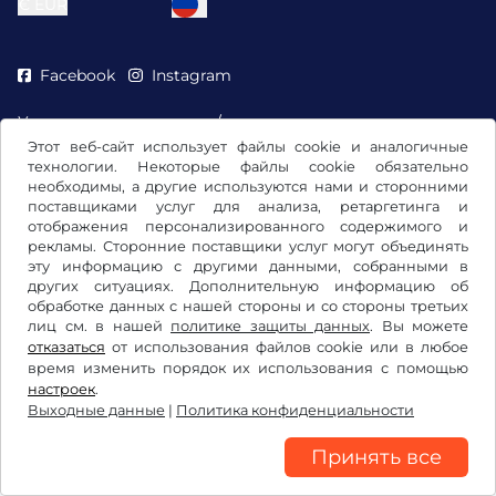
€
EUR
Facebook
Instagram
Условия использования/право на отказ
Этот веб-сайт использует файлы cookie и аналогичные
Политика конфиденциальности
технологии. Некоторые файлы cookie обязательно
Настройки файлов cookie
необходимы, а другие используются нами и сторонними
Выходные данные
поставщиками услуг для анализа, ретаргетинга и
отображения персонализированного содержимого и
рекламы. Сторонние поставщики услуг могут объединять
эту информацию с другими данными, собранными в
других ситуациях. Дополнительную информацию об
обработке данных с нашей стороны и со стороны третьих
лиц см. в нашей
политике защиты данных
. Вы можете
отказаться
от использования файлов cookie или в любое
время изменить порядок их использования с помощью
настроек
.
Выходные данные
|
Политика конфиденциальности
Принять все