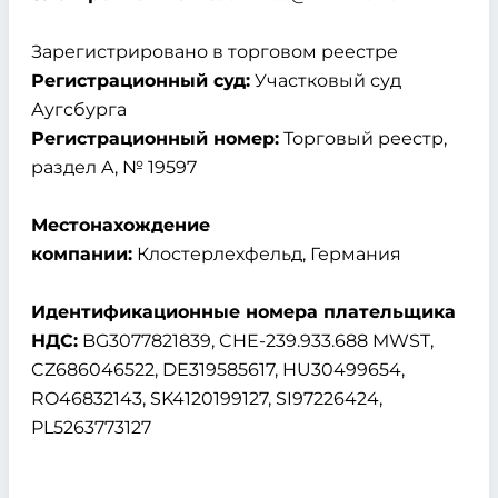
Зарегистрировано в торговом реестре
Регистрационный суд:
Участковый суд
Аугсбурга
Регистрационный номер:
Торговый реестр,
раздел A, № 19597
Местонахождение
компании:
Клостерлехфельд, Германия
Идентификационные номера плательщика
НДС:
BG3077821839, CHE-239.933.688 MWST,
CZ686046522, DE319585617, HU30499654,
RO46832143, SK4120199127, SI97226424,
PL5263773127