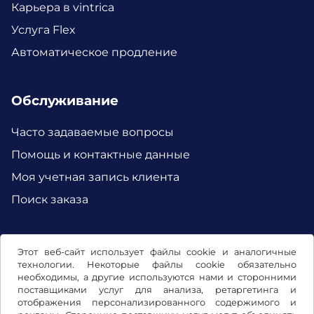
Карьера в vintrica
Услуга Flex
Автоматическое продление
Обслуживание
Часто задаваемые вопросы
Помощь и контактные данные
Моя учетная запись клиента
Поиск заказа
Facebook
Instagram
Этот веб-сайт использует файлы cookie и аналогичные
технологии. Некоторые файлы cookie обязательно
необходимы, а другие используются нами и сторонними
поставщиками услуг для анализа, ретаргетинга и
отображения персонализированного содержимого и