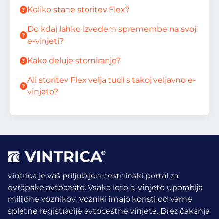
Koliko stane storitev Flex?
Do kdaj lahko izvedem spremembe na svoji
e-vinjeti?
Kako deluje storniranje?
Ali storitev Flex velja tudi s takoj veljavno e-
vinjeto?
vintrica je vaš priljubljen cestninski portal za
evropske avtoceste. Vsako leto e-vinjeto uporablja
milijone voznikov.
Vozniki imajo koristi od varne
spletne registracije avtocestne vinjete. Brez čakanja