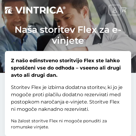
Naša storitev Flex za e-
vinjete
Z našo edinstveno storitvijo Flex ste lahko
sproščeni vse do odhoda – vseeno ali drugi
avto ali drugi dan.
Storitev Flex je izbirna dodatna storitev, ki jo je
mogoče proti plačilu dodatno rezervirati med
postopkom naročanja e-vinjete. Storitve Flex
ni mogoče naknadno rezervirati.
Na žalost storitve Flex ni mogoče ponuditi za
romunske vinjete.