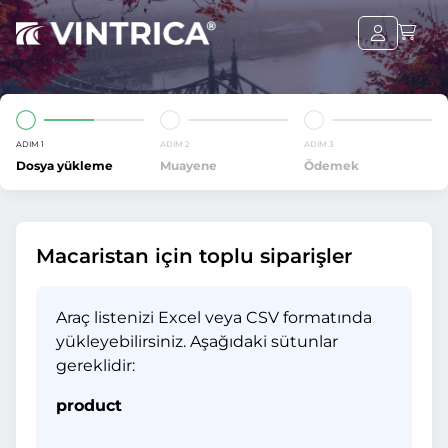
ADIM 1
ADIM 2
ADIM 3
Dosya yükleme
Muayene
Ödemek
Macaristan için toplu siparişler
Araç listenizi Excel veya CSV formatında
yükleyebilirsiniz. Aşağıdaki sütunlar
gereklidir:
product