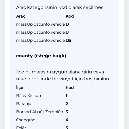
Araç kategorisinin kod olarak seçilmesi.
Araç
Kod
massUpload.info.vehicle.d1
D1
massUpload.info.vehicle.u
U
massUpload.info.vehicle.d2
D2
county (isteğe bağlı)
İlçe numarasını uygun alana girin veya
ülke genelinde bir vinyet için boş bırakın.
İlçe
Kod
Bács-Kiskun
1
Baranya
2
Borsod-Abaúj-Zemplén
3
Csongrád
4
Fejér
5