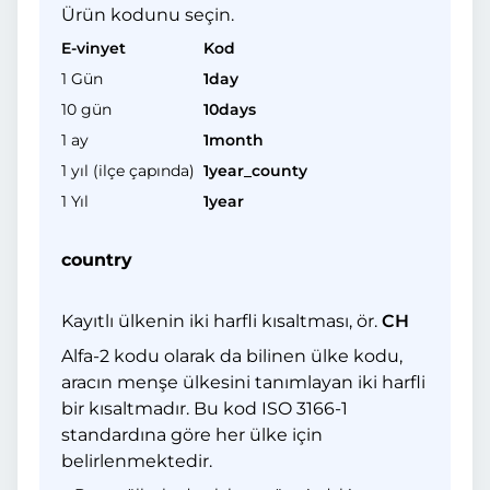
Ürün kodunu seçin.
E-vinyet
Kod
1 Gün
1day
10 gün
10days
1 ay
1month
1 yıl (ilçe çapında)
1year_county
1 Yıl
1year
country
Kayıtlı ülkenin iki harfli kısaltması, ör.
CH
Alfa-2 kodu olarak da bilinen ülke kodu,
aracın menşe ülkesini tanımlayan iki harfli
bir kısaltmadır. Bu kod ISO 3166-1
standardına göre her ülke için
belirlenmektedir.