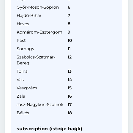
Győr-Moson-Sopron
6
Hajdú-Bihar
7
Heves
8
Komárom-Esztergom
9
Pest
10
Somogy
11
Szabolcs-Szatmár-
12
Bereg
Tolna
13
Vas
14
Veszprém
15
Zala
16
Jász-Nagykun-Szolnok
17
Békés
18
subscription (isteğe bağlı)