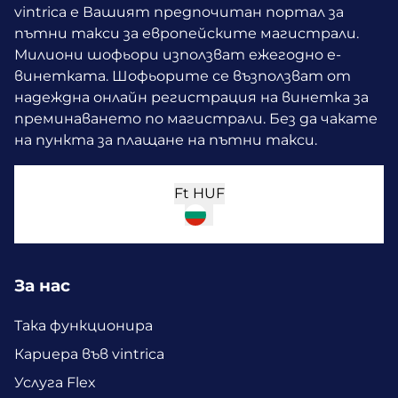
vintrica е Вашият предпочитан портал за
пътни такси за европейските магистрали.
Милиони шофьори използват ежегодно е-
винетката.
Шофьорите се възползват от
надеждна онлайн регистрация на винетка за
преминаването по магистрали. Без да чакате
на пункта за плащане на пътни такси.
Ft
HUF
За нас
Така функционира
Кариера във vintrica
Услуга Flex