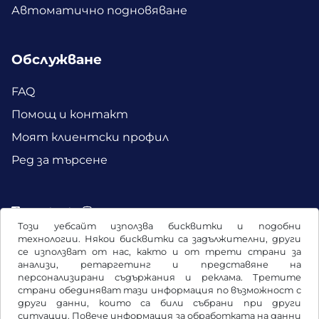
Автоматично подновяване
Обслужване
FAQ
Помощ и контакт
Моят клиентски профил
Ред за търсене
Facebook
Instagram
Този уебсайт използва бисквитки и подобни
технологии. Някои бисквитки са задължителни, други
се използват от нас, както и от трети страни за
анализи, ретаргетинг и представяне на
персонализирани съдържания и реклама. Третите
страни обединяват тази информация по възможност с
други данни, които са били събрани при други
ситуации. Повече информация за обработката на данни