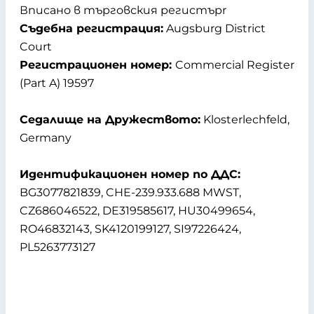
Вписано в търговския регистърr
Съдебна регистрация:
Augsburg District
Court
Регистрационен номер:
Commercial Register
(Part A) 19597
Седалище на Дружеството:
Klosterlechfeld,
Germany
Идентификационен номер по ДДС:
BG3077821839, CHE-239.933.688 MWST,
CZ686046522, DE319585617, HU30499654,
RO46832143, SK4120199127, SI97226424,
PL5263773127