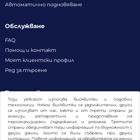
Автоматично подновяване
Обслужване
FAQ
Помощ и контакт
Моят клиентски профил
Ред за търсене
Facebook
Instagram
Този уебсайт използва бисквитки и подобни
технологии. Някои бисквитки са задължителни, други
се използват от нас, както и от трети страни за
анализи, ретаргетинг и представяне на
персонализирани съдържания и реклама. Третите
страни обединяват тази информация по възможност с
други данни, които са били събрани при други
ситуации. Повече информация за обработката на данни