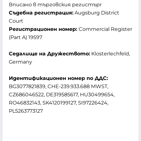
Вписано в търговския регистърr
Съдебна регистрация:
Augsburg District
Court
Регистрационен номер:
Commercial Register
(Part A) 19597
Седалище на Дружеството:
Klosterlechfeld,
Germany
Идентификационен номер по ДДС:
BG3077821839, CHE-239.933.688 MWST,
CZ686046522, DE319585617, HU30499654,
RO46832143, SK4120199127, SI97226424,
PL5263773127