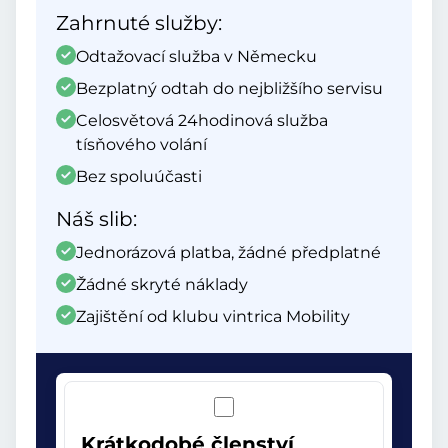
Zahrnuté služby:
Odtažovací služba v Německu
Bezplatný odtah do nejbližšího servisu
Celosvětová 24hodinová služba
tísňového volání
Bez spoluúčasti
Náš slib:
Jednorázová platba, žádné předplatné
Žádné skryté náklady
Zajištění od klubu vintrica Mobility
Krátkodobé členství