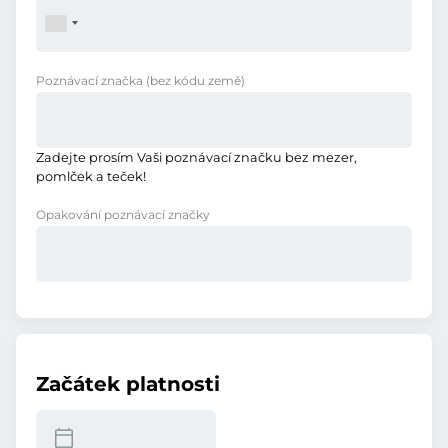
Poznávací značka
(bez kódu země)
Zadejte prosím Vaši poznávací značku bez mezer,
pomlček a teček!
Opakování poznávací značky
Začátek platnosti