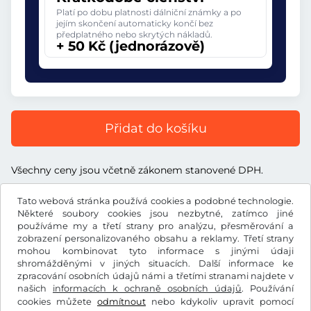
Platí po dobu platnosti dálniční známky a po
jejím skončení automaticky končí bez
předplatného nebo skrytých nákladů.
+ 50 Kč (jednorázově)
Přidat do košíku
Všechny ceny jsou včetně zákonem stanovené DPH.
Tato webová stránka používá cookies a podobné technologie.
Některé soubory cookies jsou nezbytné, zatímco jiné
používáme my a třetí strany pro analýzu, přesměrování a
zobrazení personalizovaného obsahu a reklamy. Třetí strany
Kč
CZK
mohou kombinovat tyto informace s jinými údaji
shromážděnými v jiných situacích. Další informace ke
zpracování osobních údajů námi a třetími stranami najdete v
Facebook
Instagram
našich
informacích k ochraně osobních údajů
. Používání
cookies můžete
odmítnout
nebo kdykoliv upravit pomocí