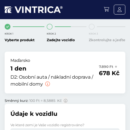
KROK 1
KROK 2
KROK 3
Vyberte produkt
Zadejte vozidlo
Zkontrolujte a jeďte
Maďarsko
7.890 Ft =
1 den
678 Kč
D2:
Osobní auta / nákladní doprava /
mobilní domy
Směnný kurz:
100 Ft = 8,5885 Kč
Údaje k vozidlu
Ve které zemi je Vaše vozidlo registrováno?