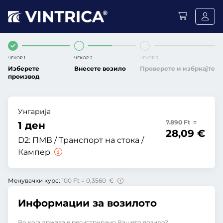
ЧЕКОР 1
ЧЕКОР 2
ЧЕКОР 3
Изберете
Внесете возило
Проверете и избркајте
производ
Унгарија
7.890 Ft =
1 ден
28,09 €
D2:
ПМВ / Транспорт на стока /
Кампер
Менувачки курс:
100 Ft = 0,3560 €
Информации за возилото
Во која држава е регистрирано Вашето возило?