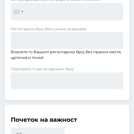
Регистарски број
(без ознака за држава)
Внесете го Вашиот регистарски број без празни места,
цртичка и точка!
Повторете го регистарскиот број
Почеток на важност