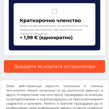
Краткорочно членство
Важи за времетраењето на вињетата и потоа
завршува автоматски, без претплата или
скриени трошоци.
+ 1,99 € (еднократно)
Додадете во корпата со производи
Сите цени со вклучен законски ДДВ.
Оваа веб-страница користи колачиња и слични
технологии. Некои колачиња се од суштинска важност, а
други ги користиме ние или трети провајдери за анализи,
за ретаргетирање и за репродукција на персонализирани
содржини и реклами. Можно е третите провајдери да ги
€
EUR
комбинираат овие информации заедно со други податоци