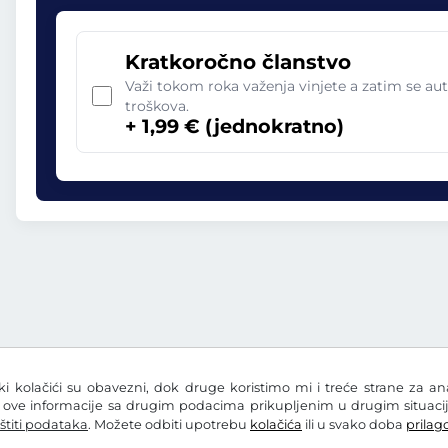
Kratkoročno članstvo
Važi tokom roka važenja vinjete a zatim se aut
troškova.
+ 1,99 € (jednokratno)
eki kolačići su obavezni, dok druge koristimo mi i treće strane za a
i ove informacije sa drugim podacima prikupljenim u drugim situacij
štiti podataka
. Možete odbiti upotrebu
kolačića
ili u svako doba
prilago