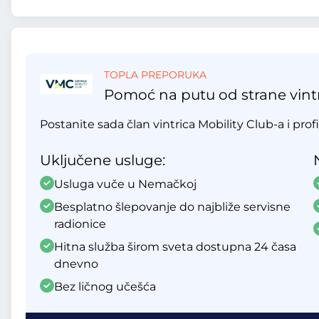
TOPLA PREPORUKA
Pomoć na putu od strane vintr
Postanite sada član vintrica Mobility Club-a i profi
Uključene usluge:
Usluga vuče u Nemačkoj
Besplatno šlepovanje do najbliže servisne
radionice
Hitna služba širom sveta dostupna 24 časa
dnevno
Bez ličnog učešća