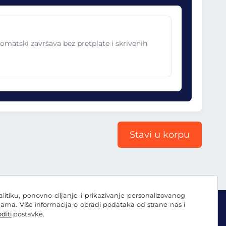
omatski završava bez pretplate i skrivenih
Stavi u korpu
nalitiku, ponovno ciljanje i prikazivanje personalizovanog
ama. Više informacija o obradi podataka od strane nas i
diti
postavke.