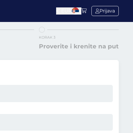
€
EUR
Prijava
KORAK 3
Proverite i krenite na put