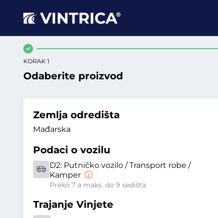
KORAK 1
Odaberite proizvod
Zemlja odredišta
Mađarska
Podaci o vozilu
D2:
Putničko vozilo / Transport robe /
Kamper
Preko 7 a maks. do 9 sedišta
Trajanje Vinjete