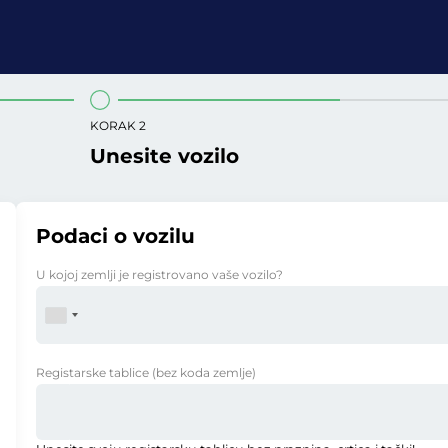
KORAK 2
Unesite vozilo
Podaci o vozilu
U kojoj zemlji je registrovano vaše vozilo?
Registarske tablice
(bez koda zemlje)