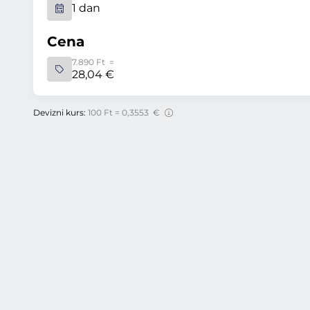
1 dan
Cena
7.890 Ft =
28,04 €
Devizni kurs:
100 Ft = 0,3553 €