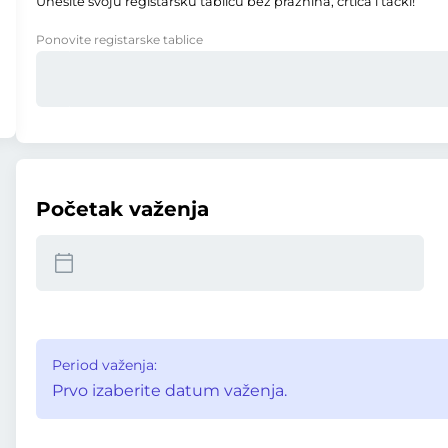
Unesite svoju registarsku tablicu bez praznina, crtica i tački!
Ponovite registarske tablice
Početak važenja
Period važenja:
Prvo izaberite datum važenja.