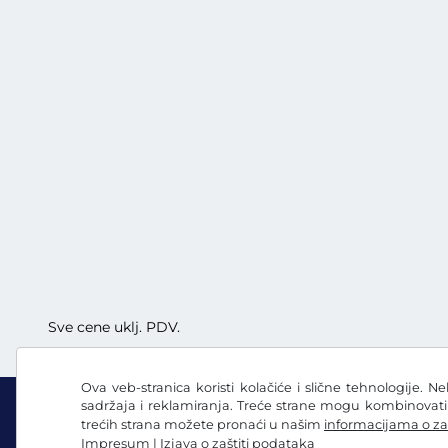
Sve cene uklj. PDV.
Ova veb-stranica koristi kolačiće i slične tehnologije. N
sadržaja i reklamiranja. Treće strane mogu kombinovat
trećih strana možete pronaći u našim
informacijama o za
Impresum
|
Izjava o zaštiti podataka