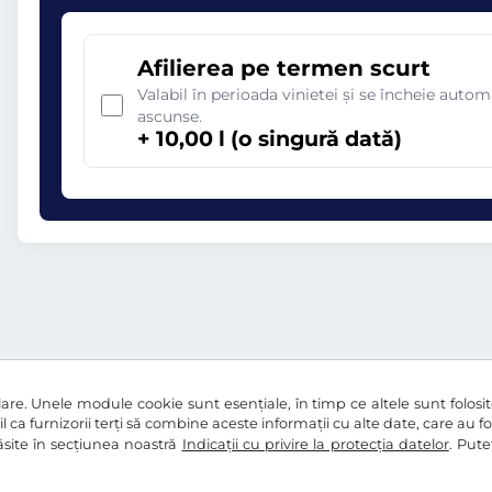
Afilierea pe termen scurt
Valabil în perioada vinietei și se încheie aut
ascunse.
+ 10,00 l (o singură dată)
re. Unele module cookie sunt esențiale, în timp ce altele sunt folosite 
l ca furnizorii terți să combine aceste informații cu alte date, care au f
 găsite în secțiunea noastră
Indicații cu privire la protecția datelor
. Pute