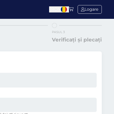
l
RON
Logare
PASUL 3
Verificați și plecați