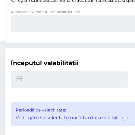
Vă rugăm să introduceţi numărul dvs. de înmatriculare fără spații,
Repetarea numărului de înmatriculare
Începutul valabilităţii
Perioadă de valabilitate:
Vă rugăm să selectaţi mai întâi data valabilităţii.