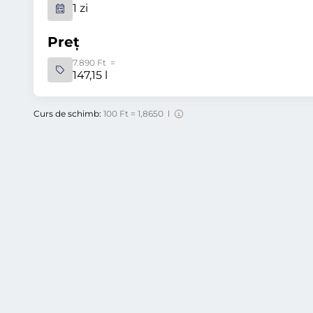
1 zi
Preț
7.890 Ft =
147,15 l
Curs de schimb:
100 Ft = 1,8650 l