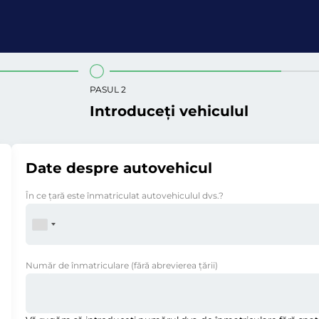
PASUL 2
Introduceți vehiculul
Date despre autovehicul
În ce ţară este înmatriculat autovehiculul dvs.?
Număr de înmatriculare
(fără abrevierea ţării)