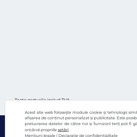
Toate prețurile includ TVA.
Acest site web folosește module cookie și tehnologii simila
afișarea de conținut personalizat și publicitate. Este posibi
prelucrarea datelor de către noi și furnizorii terți pot fi
oricând propriile
setări
.
Mențiuni legale
|
Declaraţie de confidențialitate