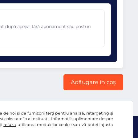
omat după aceea, fără abonament sau costuri
Adăugare în coș
de noi și de furnizorii terți pentru analiză, retargeting și
ost colectate în alte situații. Informații suplimentare despre
ți
refuza
utilizarea modulelor cookie sau vă puteți ajusta