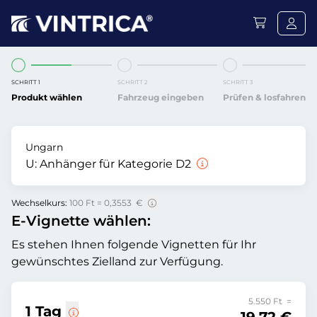
SCHRITT 1
SCHRITT 2
SCHRITT 3
Produkt wählen
Fahrzeug eingeben
Prüfen & losfahren
Ungarn
U:
Anhänger für Kategorie D2
Wechselkurs:
100 Ft = 0,3553 €
E-Vignette wählen:
Es stehen Ihnen folgende Vignetten für Ihr
gewünschtes Zielland zur Verfügung.
5.550 Ft =
1 Tag