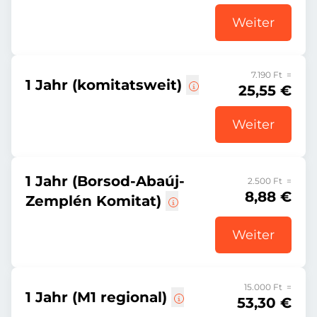
Weiter
7.190 Ft =
1 Jahr (komitatsweit)
25,55 €
Weiter
1 Jahr (Borsod-Abaúj-
2.500 Ft =
8,88 €
Zemplén Komitat)
Weiter
15.000 Ft =
1 Jahr (M1 regional)
53,30 €