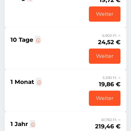
19,72 €
Weiter
6.900 Ft =
10 Tage
24,52 €
Weiter
5.590 Ft =
1 Monat
19,86 €
Weiter
61.760 Ft =
1 Jahr
219,46 €