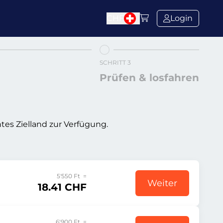
CHF
Login
SCHRITT 3
Prüfen & losfahren
tes Zielland zur Verfügung.
5'550 Ft =
Weiter
18.41 CHF
6'900 Ft =