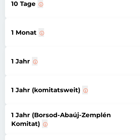
10 Tage
1 Monat
1 Jahr
1 Jahr (komitatsweit)
1 Jahr (Borsod-Abaúj-Zemplén
Komitat)