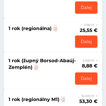
Ďalej
7.190 Ft =
1 rok (regionálna)
25,55 €
Ďalej
1 rok (župný Borsod-Abaúj-
2.500 Ft =
8,88 €
Zemplén)
Ďalej
15.000 Ft =
1 rok (regionálny M1)
53,30 €