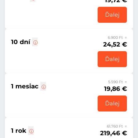
19,72 €
Ďalej
6.900 Ft =
10 dní
24,52 €
Ďalej
5.590 Ft =
1 mesiac
19,86 €
Ďalej
61.760 Ft =
1 rok
219,46 €