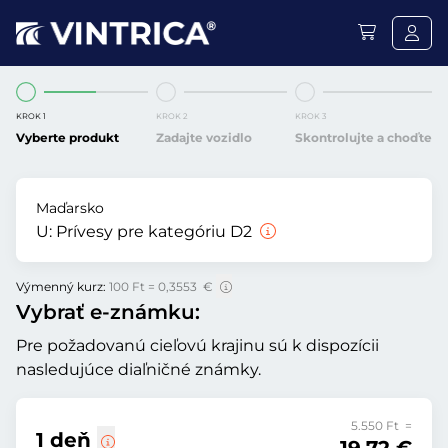
KROK 1
KROK 2
KROK 3
Vyberte produkt
Zadajte vozidlo
Skontrolujte a choďte
Maďarsko
U:
Prívesy pre kategóriu D2
Výmenný kurz:
100 Ft = 0,3553 €
Vybrať e-známku:
Pre požadovanú cieľovú krajinu sú k dispozícii
nasledujúce diaľničné známky.
5.550 Ft =
1 deň