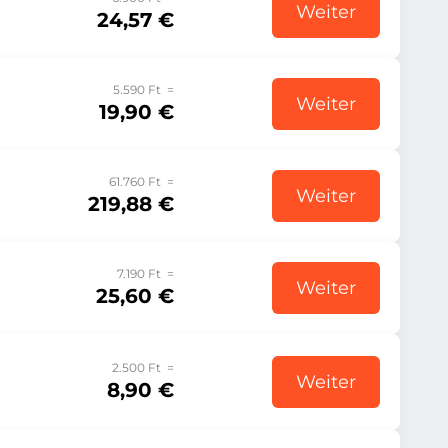
Weiter
24,57 €
5.590 Ft =
Weiter
19,90 €
61.760 Ft =
Weiter
219,88 €
7.190 Ft =
Weiter
25,60 €
2.500 Ft =
Weiter
8,90 €