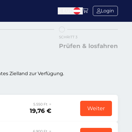
€
EUR
Login
SCHRITT 3
Prüfen & losfahren
tes Zielland zur Verfügung.
5.550 Ft =
Weiter
19,76 €
6.900 Ft =