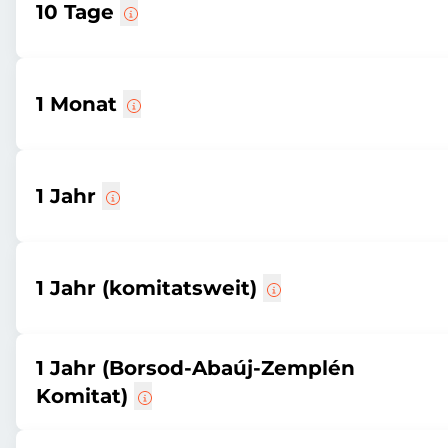
10 Tage
1 Monat
1 Jahr
1 Jahr (komitatsweit)
1 Jahr (Borsod-Abaúj-Zemplén
Komitat)