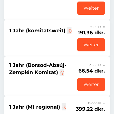
Weiter
7.190 Ft =
1 Jahr (komitatsweit)
191,36 dkr.
Weiter
1 Jahr (Borsod-Abaúj-
2.500 Ft =
66,54 dkr.
Zemplén Komitat)
Weiter
15.000 Ft =
1 Jahr (M1 regional)
399,22 dkr.