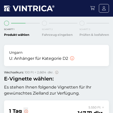
SCHRITT 1
SCHRITT 2
SCHRITT 3
Produkt wählen
Fahrzeug eingeben
Prüfen & losfahren
Ungarn
U:
Anhänger für Kategorie D2
Wechselkurs:
100 Ft = 2,6614 dkr.
E-Vignette wählen:
Es stehen Ihnen folgende Vignetten für Ihr
gewünschtes Zielland zur Verfügung.
5.550 Ft =
1 Tag