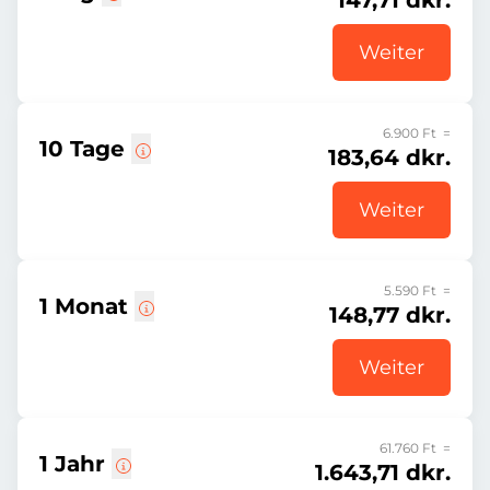
147,71 dkr.
Weiter
6.900 Ft =
10 Tage
183,64 dkr.
Weiter
5.590 Ft =
1 Monat
148,77 dkr.
Weiter
61.760 Ft =
1 Jahr
1.643,71 dkr.