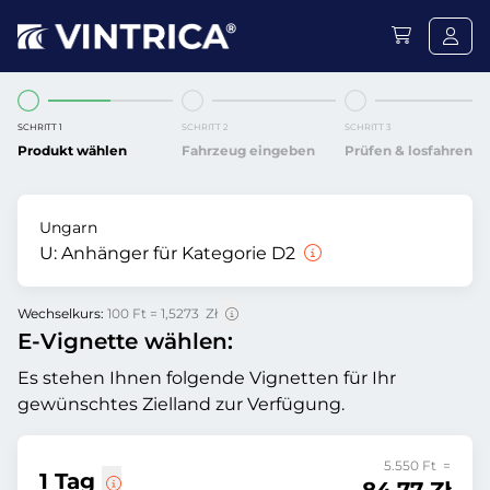
SCHRITT 1
SCHRITT 2
SCHRITT 3
Produkt wählen
Fahrzeug eingeben
Prüfen & losfahren
Ungarn
U:
Anhänger für Kategorie D2
Wechselkurs:
100 Ft = 1,5273 Zł
E-Vignette wählen:
Es stehen Ihnen folgende Vignetten für Ihr
gewünschtes Zielland zur Verfügung.
5.550 Ft =
1 Tag