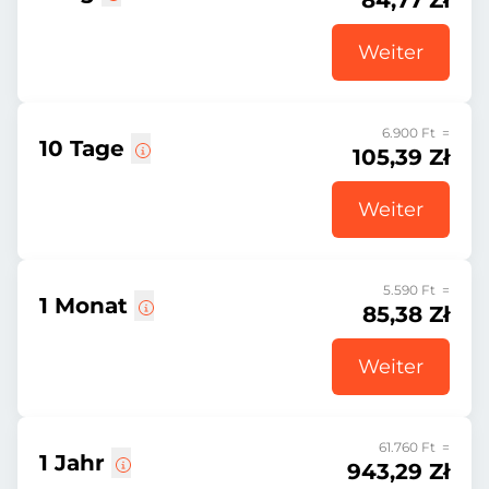
84,77 Zł
Weiter
6.900 Ft =
10 Tage
105,39 Zł
Weiter
5.590 Ft =
1 Monat
85,38 Zł
Weiter
61.760 Ft =
1 Jahr
943,29 Zł