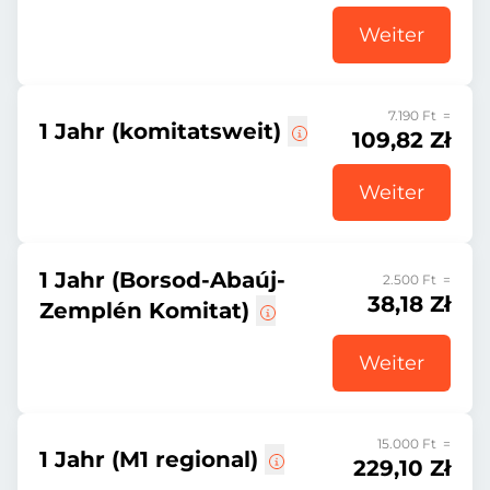
Weiter
7.190 Ft =
1 Jahr (komitatsweit)
109,82 Zł
Weiter
1 Jahr (Borsod-Abaúj-
2.500 Ft =
38,18 Zł
Zemplén Komitat)
Weiter
15.000 Ft =
1 Jahr (M1 regional)
229,10 Zł