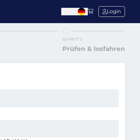
€
EUR
Login
SCHRITT 3
Prüfen & losfahren