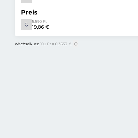
Preis
5.590 Ft =
19,86 €
Wechselkurs:
100 Ft = 0,3553 €