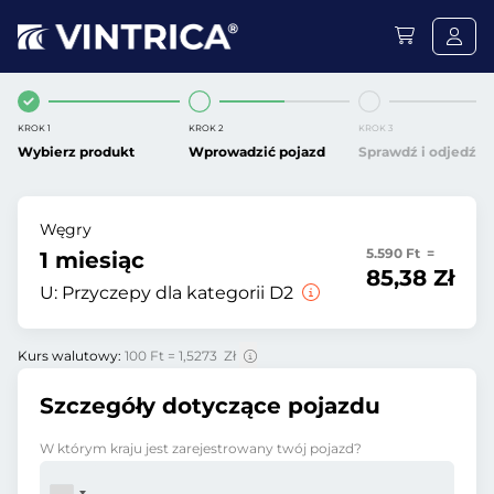
KROK 1
KROK 2
KROK 3
Wybierz produkt
Wprowadzić pojazd
Sprawdź i odjedź
Węgry
5.590 Ft =
1 miesiąc
85,38 Zł
U:
Przyczepy dla kategorii D2
Kurs walutowy:
100 Ft = 1,5273 Zł
Szczegóły dotyczące pojazdu
W którym kraju jest zarejestrowany twój pojazd?