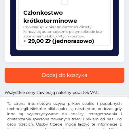
Członkostwo
krótkoterminowe
Obowiązuje w okresie ważności winiety i
kończy się automatycznie po tym okresie bez
abonamentu lub ukrytych kosztów.
+ 29,00 Zł (jednorazowo)
Dodaj do koszyka
Wszystkie ceny zawierają należny podatek VAT.
Ta strona internetowa używa plików cookie i podobnych
technologii. Niektóre pliki cookie są niezbędne, podczas gdy
inne są wykorzystywane do analizy, retargetowania i
dostarczania spersonalizowanych treści i reklam od nas i od
Zł
PLN
osób trzecich. Osoby trzecie mogą łączyć te informacje z