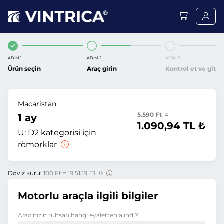
ADIM 1
ADIM 2
ADIM 3
Ürün seçin
Araç girin
Kontrol et ve git
Macaristan
5.590 Ft =
1 ay
1.090,94 TL ₺
U:
D2 kategorisi için
römorklar
Döviz kuru:
100 Ft = 19,5159 TL ₺
Motorlu araçla ilgili bilgiler
Aracınızın ruhsatı hangi eyaletten alındı?