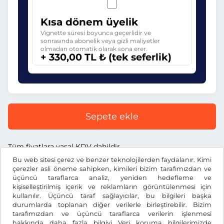
Kısa dönem üyelik
Vignette süresi boyunca geçerlidir ve
sonrasında abonelik veya gizli maliyetler
olmadan otomatik olarak sona erer.
+ 330,00 TL ₺ (tek seferlik)
Sepete ekle
Tüm fiyatlara yasal KDV dahildir.
Bu web sitesi çerez ve benzer teknolojilerden faydalanır. Kimi
çerezler asli öneme sahipken, kimileri bizim tarafımızdan ve
üçüncü taraflarca analiz, yeniden hedefleme ve
kişiselleştirilmiş içerik ve reklamların görüntülenmesi için
kullanılır. Üçüncü taraf sağlayıcılar, bu bilgileri başka
TL ₺
TRY
durumlarda toplanan diğer verilerle birleştirebilir. Bizim
tarafımızdan ve üçüncü taraflarca verilerin işlenmesi
hakkında daha fazla bilgiyi
Veri koruma bilgilerimizde