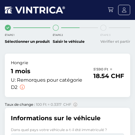
ÉTAPE 1
ÉTAPE 2
ÉTAPE 3
Sélectionner un produit
Saisir le véhicule
Vérifier et partir
Hongrie
5'590 Ft =
1 mois
18.54 CHF
U:
Remorques pour catégorie
D2
Taux de change :
100 Ft = 0.3317 CHF
Informations sur le véhicule
Dans quel pays votre véhicule a-t-il été immatriculé ?