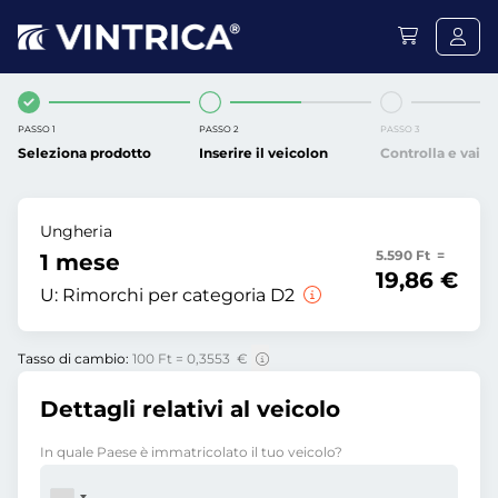
PASSO 1
PASSO 2
PASSO 3
Seleziona prodotto
Inserire il veicolon
Controlla e vai
Ungheria
5.590 Ft =
1 mese
19,86 €
U:
Rimorchi per categoria D2
Tasso di cambio:
100 Ft = 0,3553 €
Dettagli relativi al veicolo
In quale Paese è immatricolato il tuo veicolo?