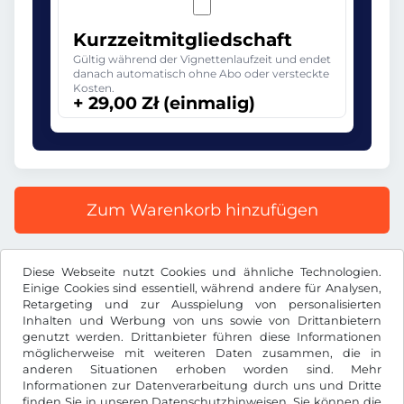
Kurzzeitmitgliedschaft
Gültig während der Vignettenlaufzeit und endet
danach automatisch ohne Abo oder versteckte
Kosten.
+ 29,00 Zł (einmalig)
Zum Warenkorb hinzufügen
Alle Preise inkl. gesetzlicher MwSt.
Diese Webseite nutzt Cookies und ähnliche Technologien.
Einige Cookies sind essentiell, während andere für Analysen,
Retargeting und zur Ausspielung von personalisierten
Inhalten und Werbung von uns sowie von Drittanbietern
genutzt werden. Drittanbieter führen diese Informationen
möglicherweise mit weiteren Daten zusammen, die in
Zł
PLN
anderen Situationen erhoben worden sind. Mehr
Informationen zur Datenverarbeitung durch uns und Dritte
finden Sie in unseren
Datenschutzhinweisen
. Sie können die