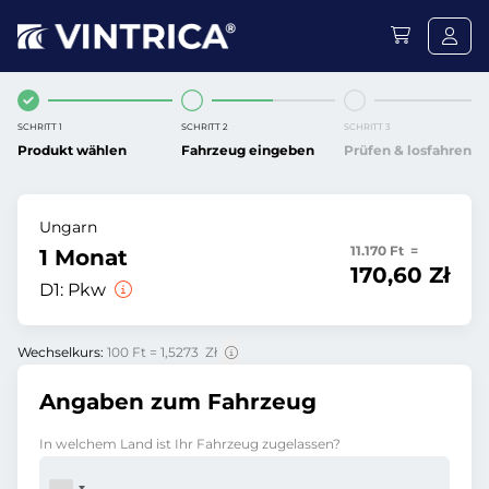
SCHRITT 1
SCHRITT 2
SCHRITT 3
Produkt wählen
Fahrzeug eingeben
Prüfen & losfahren
Ungarn
11.170 Ft =
1 Monat
170,60 Zł
D1:
Pkw
Wechselkurs:
100 Ft = 1,5273 Zł
Angaben zum Fahrzeug
In welchem Land ist Ihr Fahrzeug zugelassen?