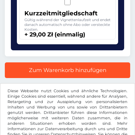
Kurzzeitmitgliedschaft
Gültig während der Vignettenlaufzeit und endet
danach automatisch ohne Abo oder versteckte
Kosten.
+ 29,00 Zł (einmalig)
Zum Warenkorb hinzufügen
Alle Preise inkl. gesetzlicher MwSt.
Diese Webseite nutzt Cookies und ähnliche Technologien.
Einige Cookies sind essentiell, während andere für Analysen,
Retargeting und zur Ausspielung von personalisierten
Inhalten und Werbung von uns sowie von Drittanbietern
genutzt werden. Drittanbieter führen diese Informationen
möglicherweise mit weiteren Daten zusammen, die in
Zł
PLN
anderen Situationen erhoben worden sind. Mehr
Informationen zur Datenverarbeitung durch uns und Dritte
finden Sie in unseren
Datenschutzhinweisen
. Sie können die