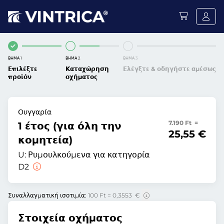
ΒΉΜΑ 1
ΒΉΜΑ 2
ΒΉΜΑ 3
Επιλέξτε
Καταχώρηση
Ελέγξτε & οδηγήστε αμέσως
προϊόν
οχήματος
Ουγγαρία
7.190 Ft =
1 έτος (για όλη την
25,55 €
κομητεία)
U:
Ρυμουλκούμενα για κατηγορία
D2
Συναλλαγματική ισοτιμία:
100 Ft = 0,3553 €
Στοιχεία οχήματος