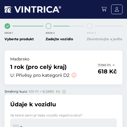
KROK 1
KROK 2
KROK 3
Vyberte produkt
Zadejte vozidlo
Zkontrolujte a jeďte
Maďarsko
7.190 Ft =
1 rok (pro celý kraj)
618 Kč
U:
Přívěsy pro kategorii D2
Směnný kurz:
100 Ft = 8,5885 Kč
Údaje k vozidlu
Ve které zemi je Vaše vozidlo registrováno?