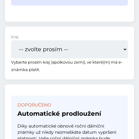
Kraj
Vyberte prosím kraj (spolkovou zemi), ve které(m) má e-
známka platit.
DOPORUČENO
Automatické prodloužení
Díky automatické obnově roční dálniční
známky už nikdy nezmeškáte datum vypršení
platnosti. Vaše roční dálniční známka bude