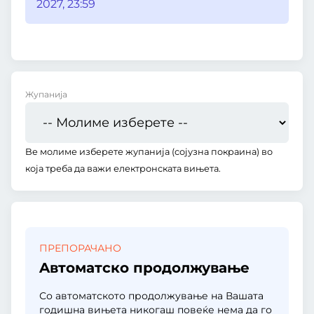
2027, 23:59
Жупанија
Be молиме изберете жупанија (сојузна покраина) во
која треба да важи електронската вињета.
ПРЕПОРАЧАНО
Aвтоматско продолжување
Со автоматското продолжување на Вашата
годишна вињета никогаш повеќе нема да го