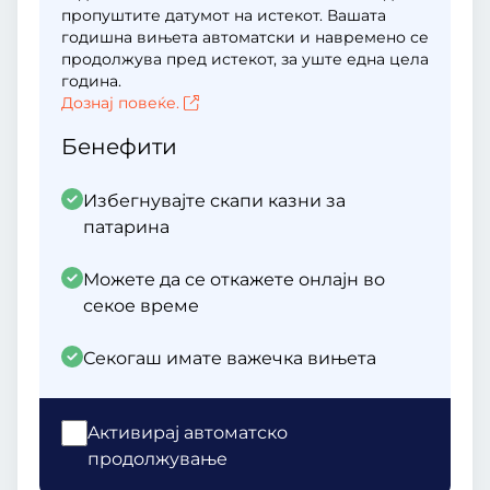
пропуштите датумот на истекот. Вашата
годишна вињета автоматски и навремено се
продолжува пред истекот, за уште една цела
година.
Дознај повеќе.
Бенефити
Избегнувајте скапи казни за
патарина
Можете да се откажете онлајн во
секое време
Секогаш имате важечка вињета
Aктивирај автоматско
продолжување