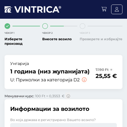
ЧЕКОР 1
ЧЕКОР 2
ЧЕКОР 3
Изберете
Внесете возило
Проверете и избркајте
производ
Унгарија
7.190 Ft =
1 година (низ жупанијата)
25,55 €
U:
Приколки за категорија D2
Менувачки курс:
100 Ft = 0,3553 €
Информации за возилото
Во која држава е регистрирано Вашето возило?