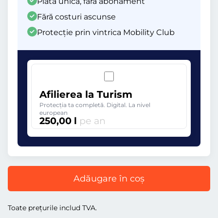
Plată unică, fără abonament
Fără costuri ascunse
Protecție prin vintrica Mobility Club
Afilierea la Turism
Protecția ta completă. Digital. La nivel
european
250,00 l
pe an
Adăugare în coș
Toate prețurile includ TVA.