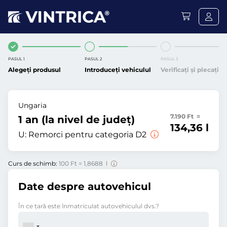
PASUL 1
PASUL 2
PASUL 3
Alegeți produsul
Introduceți vehiculul
Verificați și plecați
Ungaria
7.190 Ft =
1 an (la nivel de județ)
134,36 l
U:
Remorci pentru categoria D2
Curs de schimb:
100 Ft = 1,8688 l
Date despre autovehicul
În ce ţară este înmatriculat autovehiculul dvs.?