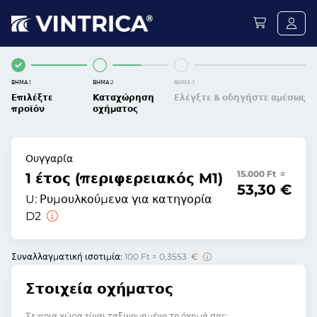
ΒΉΜΑ 1
ΒΉΜΑ 2
ΒΉΜΑ 3
Επιλέξτε
Καταχώρηση
Ελέγξτε & οδηγήστε αμέσως
προϊόν
οχήματος
Ουγγαρία
15.000 Ft =
1 έτος (περιφερειακός M1)
53,30 €
U:
Ρυμουλκούμενα για κατηγορία
D2
Συναλλαγματική ισοτιμία:
100 Ft = 0,3553 €
Στοιχεία οχήματος
Σε ποια χώρα είναι ταξινομημένο το όχημά σας;