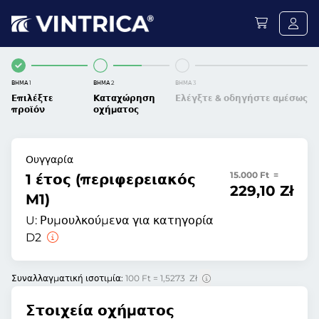
ΒΉΜΑ 1
ΒΉΜΑ 2
ΒΉΜΑ 3
Επιλέξτε
Καταχώρηση
Ελέγξτε & οδηγήστε αμέσως
προϊόν
οχήματος
Ουγγαρία
15.000 Ft =
1 έτος (περιφερειακός
229,10 Zł
M1)
U:
Ρυμουλκούμενα για κατηγορία
D2
Συναλλαγματική ισοτιμία:
100 Ft = 1,5273 Zł
Στοιχεία οχήματος