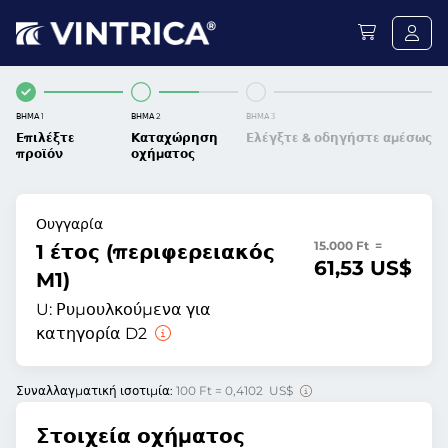
ΒΉΜΑ 1
ΒΉΜΑ 2
ΒΉΜΑ 3
Επιλέξτε
Καταχώρηση
Ελέγξτε & οδηγήστε αμέσως
προϊόν
οχήματος
Ουγγαρία
15.000 Ft =
1 έτος (περιφερειακός
61,53 US$
M1)
U:
Ρυμουλκούμενα για
κατηγορία D2
Συναλλαγματική ισοτιμία:
100 Ft = 0,4102 US$
Στοιχεία οχήματος