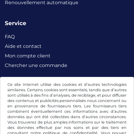
Renouvellement automatique
Service
FAQ
Aide et contact
Mon compte client
Chercher une commande
Ce site Internet utilise des cookies et d’autres technologies
Facebook
Instagram
similaires. Certains cookies sont essentiels, tandis que d’autres
sont utilisés à des fins d’analyses, de reciblage, et pour diffuser
des contenus et publicités personnalisés nous concernant ou
en provenance de fournisseurs tiers. Les fournisseurs tiers
combinent éventuellement ces informations avec d’autres
données qui ont été collectées dans d’autres circonstances.
Vous trouverez de plus amples informations sur le traitement
des données effectué par nos soins et par des tiers en
consultant notre
politique de confidentialité
. Vous pouvez