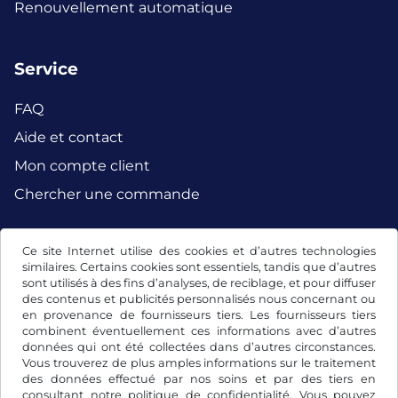
Renouvellement automatique
Service
FAQ
Aide et contact
Mon compte client
Chercher une commande
Ce site Internet utilise des cookies et d’autres technologies
Facebook
Instagram
similaires. Certains cookies sont essentiels, tandis que d’autres
sont utilisés à des fins d’analyses, de reciblage, et pour diffuser
des contenus et publicités personnalisés nous concernant ou
en provenance de fournisseurs tiers. Les fournisseurs tiers
combinent éventuellement ces informations avec d’autres
données qui ont été collectées dans d’autres circonstances.
Vous trouverez de plus amples informations sur le traitement
des données effectué par nos soins et par des tiers en
consultant notre
politique de confidentialité
. Vous pouvez