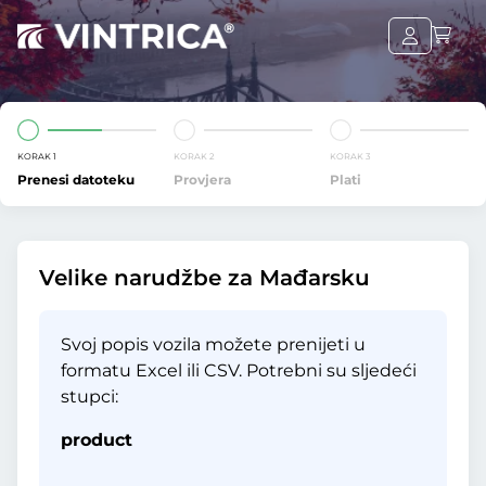
KORAK 1
KORAK 2
KORAK 3
Prenesi datoteku
Provjera
Plati
Velike narudžbe za Mađarsku
Svoj popis vozila možete prenijeti u
formatu Excel ili CSV. Potrebni su sljedeći
stupci:
product