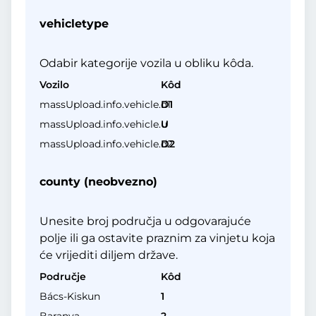
vehicletype
Odabir kategorije vozila u obliku kôda.
Vozilo
Kôd
massUpload.info.vehicle.d1
D1
massUpload.info.vehicle.u
U
massUpload.info.vehicle.d2
D2
county (neobvezno)
Unesite broj područja u odgovarajuće
polje ili ga ostavite praznim za vinjetu koja
će vrijediti diljem države.
Područje
Kôd
Bács-Kiskun
1