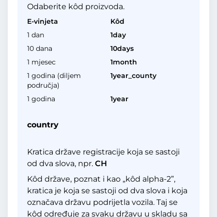
Odaberite kôd proizvoda.
E-vinjeta
Kôd
1 dan
1day
10 dana
10days
1 mjesec
1month
1 godina (diljem
1year_county
područja)
1 godina
1year
country
Kratica države registracije koja se sastoji
od dva slova, npr.
CH
Kôd države, poznat i kao „kôd alpha-2”,
kratica je koja se sastoji od dva slova i koja
označava državu podrijetla vozila. Taj se
kôd određuje za svaku državu u skladu sa