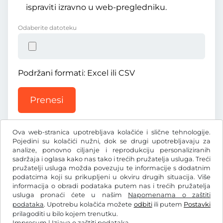
ispraviti izravno u web-pregledniku.
Odaberite datoteku
Podržani formati: Excel ili CSV
Prenesi
Ova web-stranica upotrebljava kolačiće i slične tehnologije.
Pojedini su kolačići nužni, dok se drugi upotrebljavaju za
analize, ponovno ciljanje i reprodukciju personaliziranih
sadržaja i oglasa kako nas tako i trećih pružatelja usluga. Treći
Ft
pružatelji usluga možda povezuju te informacije s dodatnim
HUF
podatcima koji su prikupljeni u okviru drugih situacija. Više
informacija o obradi podataka putem nas i trećih pružatelja
usluga pronaći ćete u našim
Napomenama o zaštiti
Facebook
Instagram
podataka
. Upotrebu kolačića možete
odbiti
ili putem
Postavki
prilagoditi u bilo kojem trenutku.
OUP / Pravo na povlačenje
Izjava o zaštiti podataka
Impresum
|
Izjava o zaštiti podataka