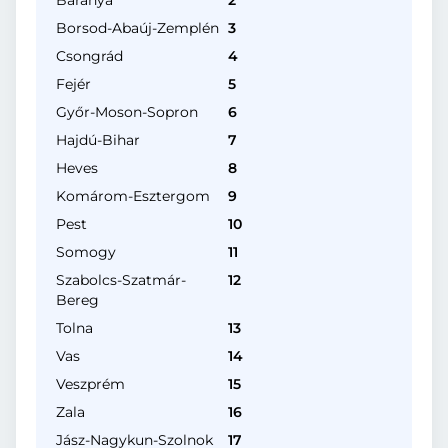
Baranya
2
Borsod-Abaúj-Zemplén
3
Csongrád
4
Fejér
5
Győr-Moson-Sopron
6
Hajdú-Bihar
7
Heves
8
Komárom-Esztergom
9
Pest
10
Somogy
11
Szabolcs-Szatmár-
12
Bereg
Tolna
13
Vas
14
Veszprém
15
Zala
16
Jász-Nagykun-Szolnok
17