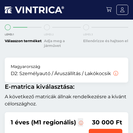
LÉPÉS 1
LÉPÉS 2
LÉPÉS 3
Válasszon terméket
Adja meg a
Ellenőrizze és hajtson el
járművet
Magyarország
D2:
Személyautó / Áruszállítás / Lakókocsik
E-matrica kiválasztása:
A következő matricák állnak rendelkezésre a kívánt
célországhoz.
1 éves (M1 regionális)
30 000 Ft